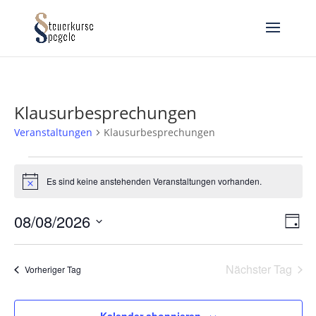
Klausurbesprechungen
Veranstaltungen
Klausurbesprechungen
Veranstaltungen
für
Es sind keine anstehenden Veranstaltungen vorhanden.
Hinweis
8.
Ans
Ver
August
08/08/2026
Tag
Ans
Nav
2026
Datum
Nav
wählen.
Nächster Tag
Vorheriger Tag