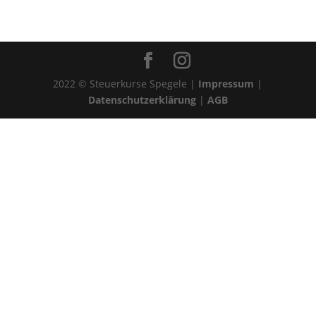
2022 © Steuerkurse Spegele |
Impressum
|
Datenschutzerklärung
|
AGB